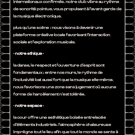
internationaux confirmés. notre club vibre au rythme
de sonorité pointue, vous propulsant à l’avant-garde de
la musique électronique.
plus qu’une scène : nous visons à devenir une
plateforme créative locale favorisant l’interaction
sociale et l’exploration musicale.
· notre ethique ·
la danse, le respect et l’ouverture d’esprit sont
fondamentaux ; entre nos murs, le rythme de
l’inclusivité bat aussi fort que la musique elle-même.
nous favorisons une zone sans jugement où aucune
forme de harcèlement n’est tolérée.
· notre espace ·
la cour offre une esthétique boisée entrelacée
d’éléments industriels. l’atmosphère chaleureuse
imprègne tout le lieu afin que tout le monde se sente à