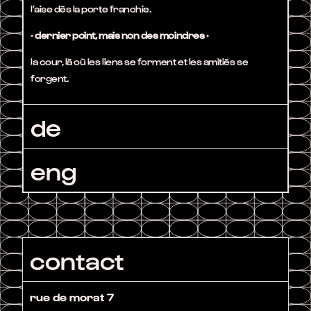
l’aise dès la porte franchie.
·
dernier
poin
t, mais non
des
moindres
·
la cour, là où les liens se forment et les amitiés se
forgent.
de
eng
contact
rue de morat 7